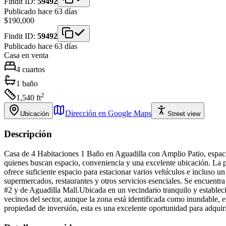
Findit ID:
59492
Publicado hace 63 días
$190,000
Findit ID:
59492
Publicado hace 63 días
Casa
en venta
4
cuartos
1
baño
2
1,540
ft
Dirección en Google Maps
Ubicación
Street view
Descripción
Casa de 4 Habitaciones 1 Baño en Aguadilla con Amplio Patio, espacio
quienes buscan espacio, conveniencia y una excelente ubicación. La pr
ofrece suficiente espacio para estacionar varios vehículos e incluso u
supermercados, restaurantes y otros servicios esenciales. Se encuentr
#2 y de Aguadilla Mall.Ubicada en un vecindario tranquilo y establec
vecinos del sector, aunque la zona está identificada como inundable, e
propiedad de inversión, esta es una excelente oportunidad para adqui