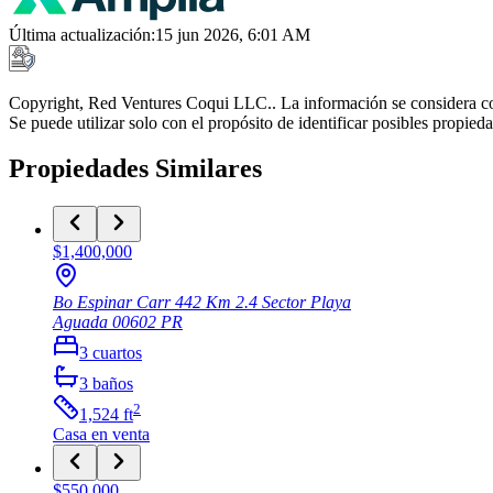
Última actualización
:
15 jun 2026, 6:01 AM
Copyright, Red Ventures Coqui LLC.. La información se considera con
Se puede utilizar solo con el propósito de identificar posibles propie
Propiedades Similares
$1,400,000
Bo Espinar Carr 442 Km 2.4 Sector Playa
Aguada
00602
PR
3
cuartos
3
baños
2
1,524
ft
Casa
en venta
$550,000