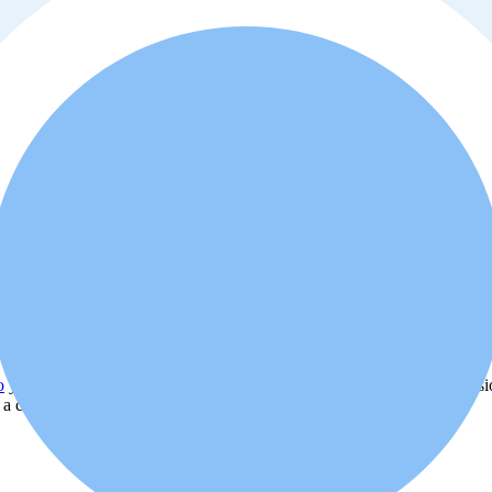
o
y
política de privacidad
. Además, usted está de acuerdo que el profes
d a comprar o alquilar la propiedad.