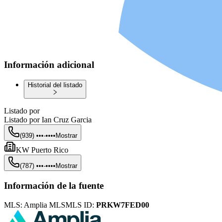
Información adicional
Historial del listado
Listado por
Listado por
Ian Cruz Garcia
(939) •••-••••
Mostrar
KW Puerto Rico
(787) •••-••••
Mostrar
Información de la fuente
MLS:
Amplia MLS
MLS ID:
PRKW7FED00