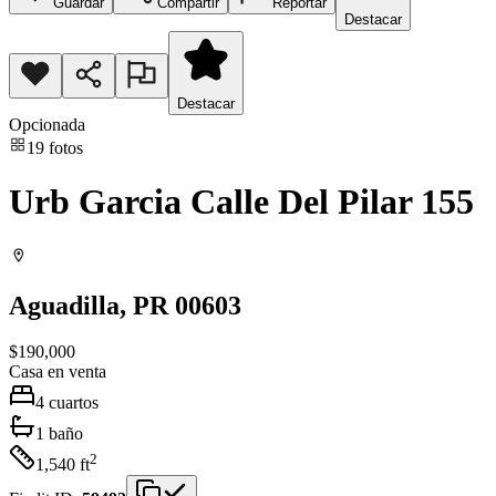
Guardar
Compartir
Reportar
Destacar
Destacar
Opcionada
19
fotos
Urb Garcia Calle Del Pilar 155
Aguadilla
, PR
00603
$190,000
Casa
en venta
4
cuartos
1
baño
2
1,540
ft