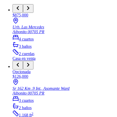
$875,000
Urb. Las Mercedes
Aibonito
00705
PR
4
cuartos
3
baños
2
cuerdas
Casa
en venta
Opcionada
$126,000
Sr 162 Km .9 Int., Asomante Ward
Aibonito
00705
PR
3
cuartos
2
baños
2
1,168
ft