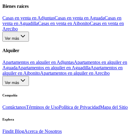
Bienes raíces
Casas en venta en Adjuntas
Casas en venta en Aguada
Casas en
venta en Aguadilla
Casas en venta en Aibonito
Casas en venta en
Arecibo
Ver más
Alquiler
Apartamentos en alquiler en Adjuntas
Apartamentos en alquiler en
Aguada
Apartamentos en alquiler en Aguadilla
Apartamentos en
alquiler en Aibonito
Apartamentos en alquiler en Arecibo
Ver más
Compañía
Contáctanos
Términos de Uso
Política de Privacidad
Mapa del Sitio
Explora
Findit Blog
Acerca de Nosotros