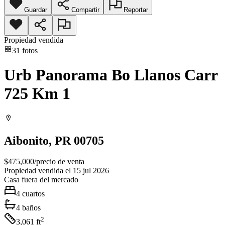
Guardar
Compartir
Reportar
Propiedad vendida
31
fotos
Urb Panorama Bo Llanos Carr
725 Km 1
Aibonito
, PR
00705
$475,000
/
precio de venta
Propiedad vendida el 15 jul 2026
Casa
fuera del mercado
4
cuartos
4
baños
2
3,061
ft