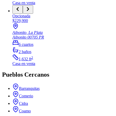
Casa
en venta
Opcionada
$229,900
Aibonito, La Plata
Aibonito
00705
PR
6
cuartos
2
baños
2
1,632
ft
Casa
en venta
Pueblos Cercanos
Barranquitas
Comerio
Cidra
Coamo