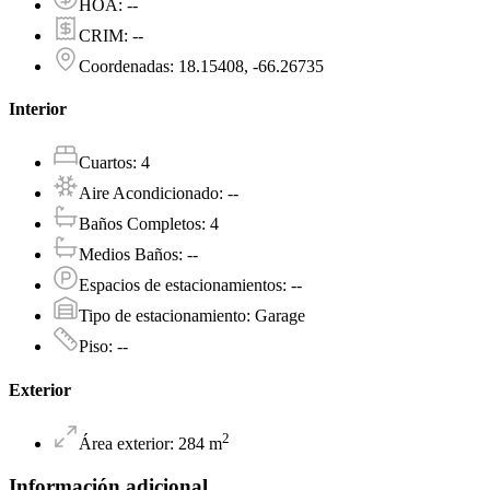
HOA
:
--
CRIM
:
--
Coordenadas
:
18.15408, -66.26735
Interior
Cuartos
:
4
Aire Acondicionado
:
--
Baños Completos
:
4
Medios Baños
:
--
Espacios de estacionamientos
:
--
Tipo de estacionamiento
:
Garage
Piso
:
--
Exterior
2
Área exterior
:
284
m
Información adicional