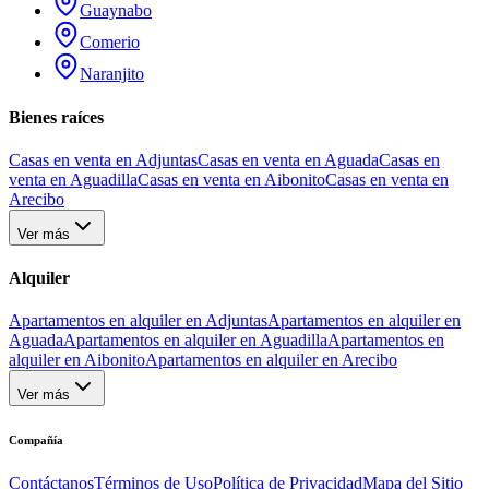
Guaynabo
Comerio
Naranjito
Bienes raíces
Casas en venta en Adjuntas
Casas en venta en Aguada
Casas en
venta en Aguadilla
Casas en venta en Aibonito
Casas en venta en
Arecibo
Ver más
Alquiler
Apartamentos en alquiler en Adjuntas
Apartamentos en alquiler en
Aguada
Apartamentos en alquiler en Aguadilla
Apartamentos en
alquiler en Aibonito
Apartamentos en alquiler en Arecibo
Ver más
Compañía
Contáctanos
Términos de Uso
Política de Privacidad
Mapa del Sitio