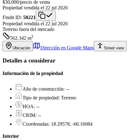
$30,000
/
precio de venta
Propiedad vendida el 22 jul 2026
Findit ID:
58221
Propiedad vendida el 22 jul 2026
Terreno
fuera del mercado
2
562.342
m
Dirección en Google Maps
Ubicación
Street view
Detalles a considerar
Información de la propiedad
Año de construcción
:
--
Tipo de propiedad
:
Terreno
HOA
:
--
CRIM
:
--
Coordenadas
:
18.29578, -66.16084
Interior