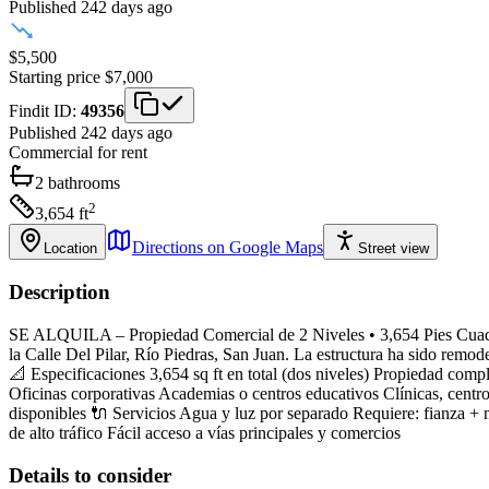
Published 242 days ago
$5,500
Starting price
$7,000
Findit ID:
49356
Published 242 days ago
Commercial
for rent
2
bathrooms
2
3,654
ft
Directions on Google Maps
Location
Street view
Description
SE ALQUILA – Propiedad Comercial de 2 Niveles • 3,654 Pies Cuadrad
la Calle Del Pilar, Río Piedras, San Juan. La estructura ha sido remo
📐 Especificaciones 3,654 sq ft en total (dos niveles) Propiedad comp
Oficinas corporativas Academias o centros educativos Clínicas, centro
disponibles 🔌 Servicios Agua y luz por separado Requiere: fianza + 
de alto tráfico Fácil acceso a vías principales y comercios
Details to consider