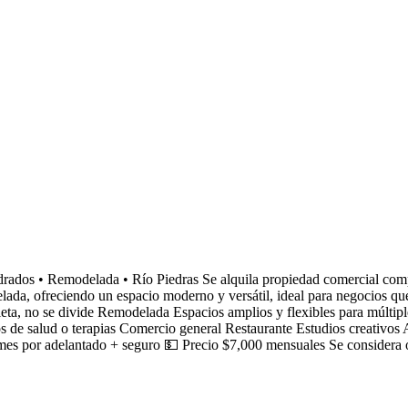
os • Remodelada • Río Piedras Se alquila propiedad comercial complet
delada, ofreciendo un espacio moderno y versátil, ideal para negocios qu
leta, no se divide Remodelada Espacios amplios y flexibles para múltipl
s de salud o terapias Comercio general Restaurante Estudios creativos 
mes por adelantado + seguro 💵 Precio $7,000 mensuales Se considera o