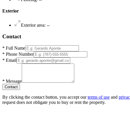
Exterior
Exterior area
:
--
Contact
*
Full Name
*
Phone Number
*
Email
*
Message
Contact
By clicking the contact button, you accept our
terms of use
and
privac
request does not obligate you to buy or rent the property.