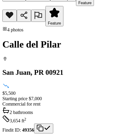
Feature
Feature
4
photos
Calle del Pilar
San Juan
, PR
00921
$5,500
Starting price
$7,000
Commercial
for rent
2
bathrooms
2
3,654
ft
Findit ID:
49356