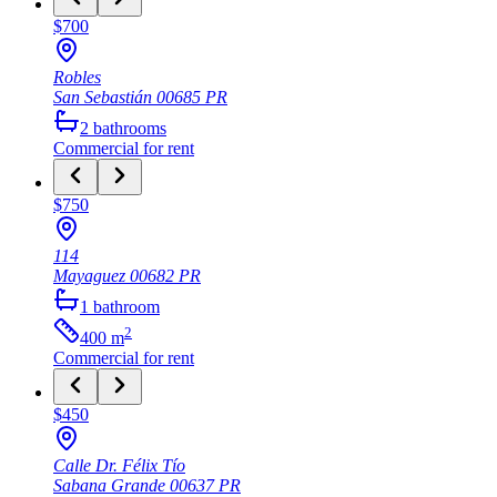
$700
Robles
San Sebastián
00685
PR
2
bathrooms
Commercial
for rent
$750
114
Mayaguez
00682
PR
1
bathroom
2
400
m
Commercial
for rent
$450
Calle Dr. Félix Tío
Sabana Grande
00637
PR