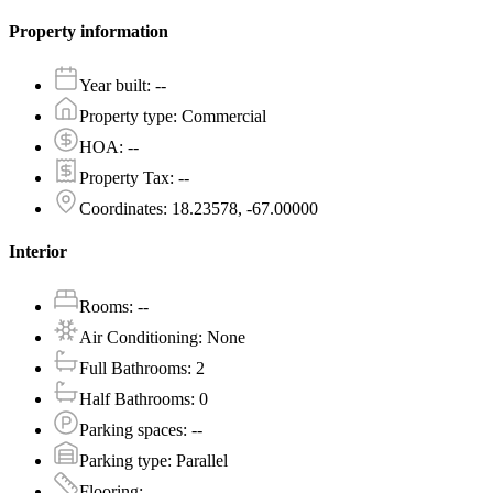
Property information
Year built
:
--
Property type
:
Commercial
HOA
:
--
Property Tax
:
--
Coordinates
:
18.23578, -67.00000
Interior
Rooms
:
--
Air Conditioning
:
None
Full Bathrooms
:
2
Half Bathrooms
:
0
Parking spaces
:
--
Parking type
:
Parallel
Flooring
:
--