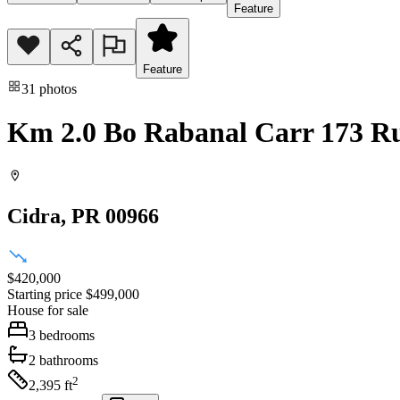
Feature
Feature
31
photos
Km 2.0 Bo Rabanal Carr 173 Ru
Cidra
, PR
00966
$420,000
Starting price
$499,000
House
for sale
3
bedrooms
2
bathrooms
2
2,395
ft