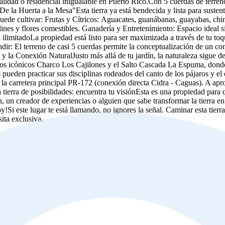
talidad o residencial inigualable en Puerto Rico.Con 5 cuerdas de terreno
la Huerta a la Mesa"Esta tierra ya está bendecida y lista para sustenta
uede cultivar: Frutas y Cítricos: Aguacates, guanábanas, guayabas, chin
nes y flores comestibles. Ganadería y Entretenimiento: Espacio ideal si 
al ilimitadoLa propiedad está listo para ser maximizada a través de tu to
dir: El terreno de casi 5 cuerdas permite la conceptualización de un c
a y la Conexión NaturalJusto más allá de tu jardín, la naturaleza sigue
 los icónicos Charco Los Cajilones y el Salto Cascada La Espuma, donde
 pueden practicar sus disciplinas rodeados del canto de los pájaros y el
 la carretera principal PR-172 (conexión directa Cidra - Caguas). A ap
 tierra de posibilidades: encuentra tu visiónEsta es una propiedad para 
 un creador de experiencias o alguien que sabe transformar la tierra en un
oy!Si este lugar te está llamando, no ignores la señal. Caminar esta tier
ita exclusiva.