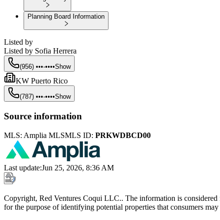
Planning Board Information
Listed by
Listed by
Sofia Herrera
(956) •••-••••
Show
KW Puerto Rico
(787) •••-••••
Show
Source information
MLS:
Amplia MLS
MLS ID:
PRKWDBCD00
Last update
:
Jun 25, 2026, 8:36 AM
Copyright, Red Ventures Coqui LLC.. The information is considered r
for the purpose of identifying potential properties that consumers may 