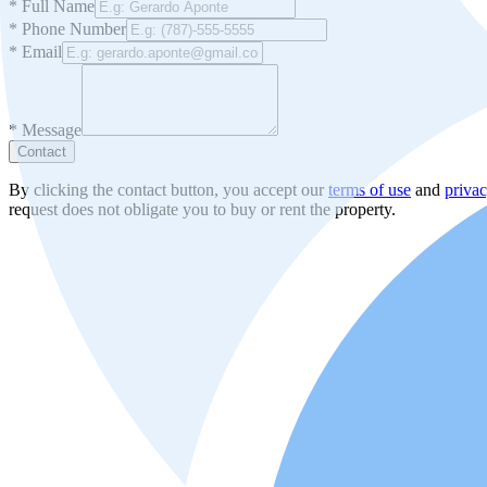
*
Full Name
*
Phone Number
*
Email
*
Message
Contact
By clicking the contact button, you accept our
terms of use
and
privac
request does not obligate you to buy or rent the property.