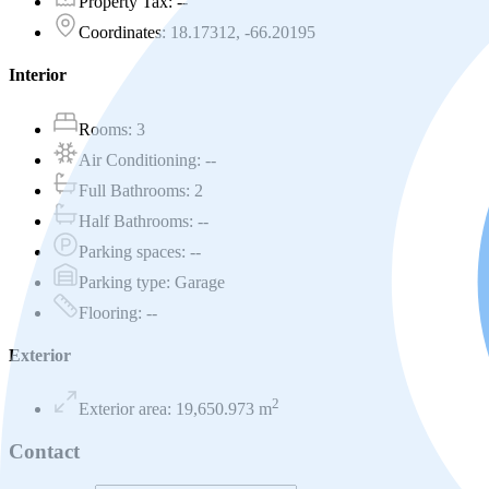
Property Tax
:
--
Coordinates
:
18.17312, -66.20195
Interior
Rooms
:
3
Air Conditioning
:
--
Full Bathrooms
:
2
Half Bathrooms
:
--
Parking spaces
:
--
Parking type
:
Garage
Flooring
:
--
Exterior
2
Exterior area
:
19,650.973
m
Contact