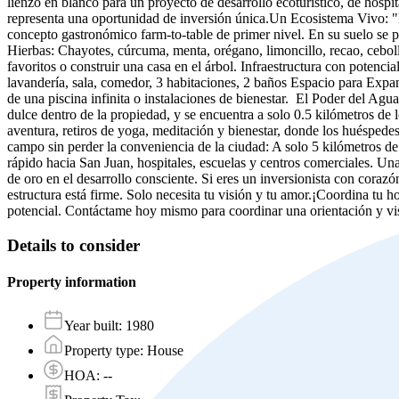
lienzo en blanco para un proyecto de desarrollo ecoturístico, de hospi
representa una oportunidad de inversión única.Un Ecosistema Vivo: "De 
concepto gastronómico farm-to-table de primer nivel. En su suelo se p
Hierbas: Chayotes, cúrcuma, menta, orégano, limoncillo, recao, cebolli
favoritos o construir una casa en el árbol. Infraestructura con potenci
lavandería, sala, comedor, 3 habitaciones, 2 baños Espacio para Expan
de una piscina infinita o instalaciones de bienestar. El Poder del Agu
dulce dentro de la propiedad, y se encuentra a solo 0.5 kilómetros de
aventura, retiros de yoga, meditación y bienestar, donde los huéspedes
campo sin perder la conveniencia de la ciudad: A solo 5 kilómetros de
rápido hacia San Juan, hospitales, escuelas y centros comerciales. Una
de oro en el desarrollo consciente. Si eres un inversionista con corazón,
estructura está firme. Solo necesita tu visión y tu amor.¡Coordina tu h
potencial. Contáctame hoy mismo para coordinar una orientación y vis
Details to consider
Property information
Year built
:
1980
Property type
:
House
HOA
:
--