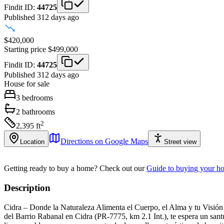
Findit ID:
44725
Published 312 days ago
$420,000
Starting price
$499,000
Findit ID:
44725
Published 312 days ago
House
for sale
3
bedrooms
2
bathrooms
2
2,395
ft
Directions on Google Maps
Location
Street view
Getting ready to buy a home?
Check out our
Guide to buying your h
Description
Cidra – Donde la Naturaleza Alimenta el Cuerpo, el Alma y tu Visión 
del Barrio Rabanal en Cidra (PR-7775, km 2.1 Int.), te espera un sant