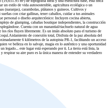
 (19,651.95 m²) de topografía ideal y una estructura base, esta finca
r un estilo de vida autosostenible, agricultura ecológica o un
as (naranjas), carambolas, plátanos y guineos. Cultivos y
sueñas con criar gallinas, tener caballos, cuidar a tus animales
que personal o diseño arquitectónico: Incluyen cocina abierta,
omplejo de glamping, cabañas boutique independientes, la construcción
 desplegándose. Cuenta con un manantial/riachuelo natural de agua
 los ríos fluyen libremente. Es un imán absoluto para el turismo de
 coquí.Aislamiento de conexión total, Disfruta de la paz absoluta del
roximadamente 6 kilómetros de la autopista PR-1, facilitando un acceso
quien ve belleza en lo salvaje, magia en lo auténtico y una oportunidad
 legado... este lugar está esperando por ti. La tierra está lista, la
ra y respirar su aire puro es la única manera de entender su verdadero