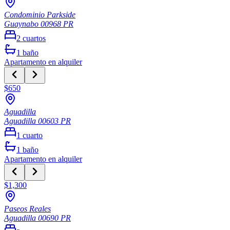
Condominio Parkside
Guaynabo
00968
PR
2
cuartos
1
baño
Apartamento
en alquiler
$650
Aguadilla
Aguadilla
00603
PR
1
cuarto
1
baño
Apartamento
en alquiler
$1,300
Paseos Reales
Aguadilla
00690
PR