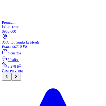
Premium
3D Tour
$950,000
3505, La Santa El Monte
Ponce
00716
PR
4
cuartos
3
baños
2
3,278
ft
Casa
en venta