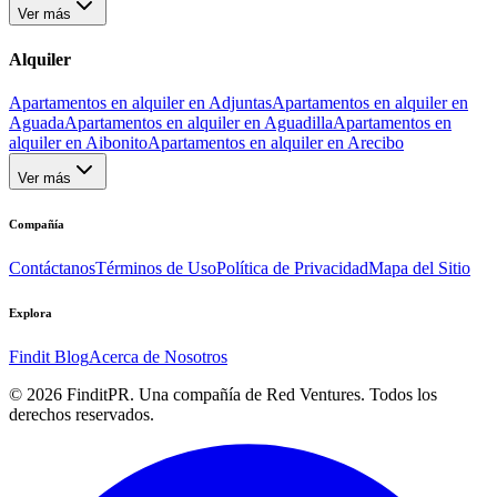
Ver más
Alquiler
Apartamentos en alquiler en Adjuntas
Apartamentos en alquiler en
Aguada
Apartamentos en alquiler en Aguadilla
Apartamentos en
alquiler en Aibonito
Apartamentos en alquiler en Arecibo
Ver más
Compañía
Contáctanos
Términos de Uso
Política de Privacidad
Mapa del Sitio
Explora
Findit Blog
Acerca de Nosotros
©
2026
FinditPR. Una compañía de Red Ventures. Todos los
derechos reservados.