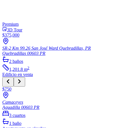
Premium
3D Tour
$375,000
SR-2 Km 99.26 San José Ward Quebradillas, PR
Quebradillas
00603
PR
2
baños
2
1,201.8
m
Edificio
en venta
$750
Camaceyes
Aguadilla
00603
PR
3
cuartos
1
baño