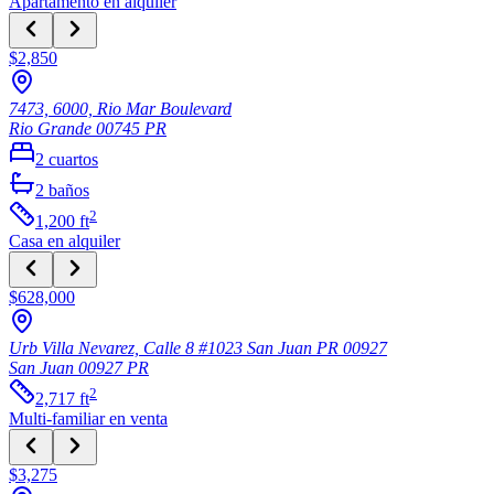
Apartamento
en alquiler
$2,850
7473, 6000, Rio Mar Boulevard
Rio Grande
00745
PR
2
cuartos
2
baños
2
1,200
ft
Casa
en alquiler
$628,000
Urb Villa Nevarez, Calle 8 #1023 San Juan PR 00927
San Juan
00927
PR
2
2,717
ft
Multi-familiar
en venta
$3,275