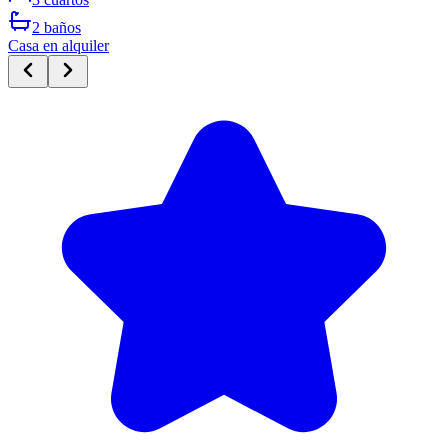
2
baños
Casa
en alquiler