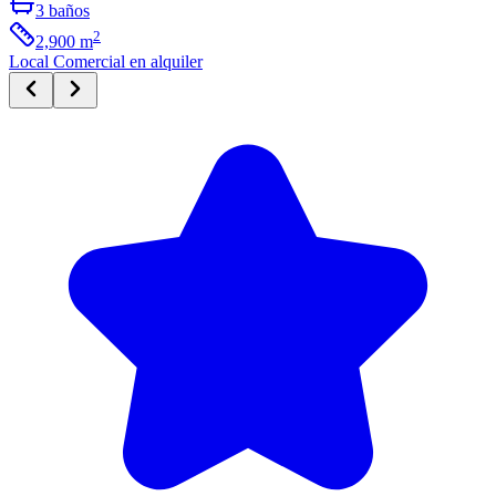
3
baños
2
2,900
m
Local Comercial
en alquiler