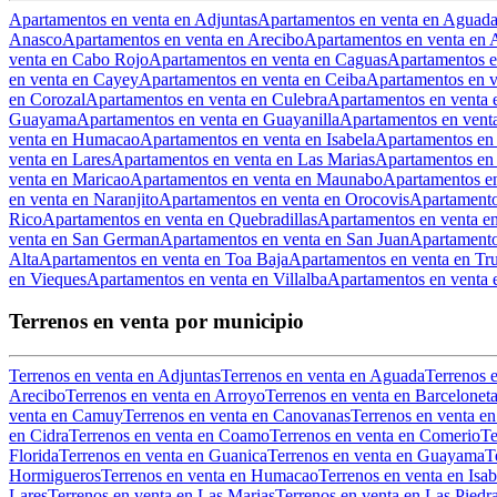
Apartamentos en venta en Adjuntas
Apartamentos en venta en Aguad
Anasco
Apartamentos en venta en Arecibo
Apartamentos en venta en 
venta en Cabo Rojo
Apartamentos en venta en Caguas
Apartamentos 
en venta en Cayey
Apartamentos en venta en Ceiba
Apartamentos en v
en Corozal
Apartamentos en venta en Culebra
Apartamentos en venta
Guayama
Apartamentos en venta en Guayanilla
Apartamentos en vent
venta en Humacao
Apartamentos en venta en Isabela
Apartamentos en 
venta en Lares
Apartamentos en venta en Las Marias
Apartamentos en 
venta en Maricao
Apartamentos en venta en Maunabo
Apartamentos e
en venta en Naranjito
Apartamentos en venta en Orocovis
Apartamentos
Rico
Apartamentos en venta en Quebradillas
Apartamentos en venta e
venta en San German
Apartamentos en venta en San Juan
Apartamento
Alta
Apartamentos en venta en Toa Baja
Apartamentos en venta en Truj
en Vieques
Apartamentos en venta en Villalba
Apartamentos en venta 
Terrenos en venta por municipio
Terrenos en venta en Adjuntas
Terrenos en venta en Aguada
Terrenos 
Arecibo
Terrenos en venta en Arroyo
Terrenos en venta en Barcelonet
venta en Camuy
Terrenos en venta en Canovanas
Terrenos en venta en
en Cidra
Terrenos en venta en Coamo
Terrenos en venta en Comerio
Te
Florida
Terrenos en venta en Guanica
Terrenos en venta en Guayama
T
Hormigueros
Terrenos en venta en Humacao
Terrenos en venta en Isab
Lares
Terrenos en venta en Las Marias
Terrenos en venta en Las Piedr