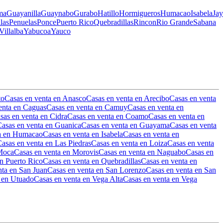
ma
Guayanilla
Guaynabo
Gurabo
Hatillo
Hormigueros
Humacao
Isabela
Ja
llas
Penuelas
Ponce
Puerto Rico
Quebradillas
Rincon
Rio Grande
Sabana
Villalba
Yabucoa
Yauco
to
Casas en venta en Anasco
Casas en venta en Arecibo
Casas en venta
enta en Caguas
Casas en venta en Camuy
Casas en venta en
sas en venta en Cidra
Casas en venta en Coamo
Casas en venta en
asas en venta en Guanica
Casas en venta en Guayama
Casas en venta
ta en Humacao
Casas en venta en Isabela
Casas en venta en
asas en venta en Las Piedras
Casas en venta en Loiza
Casas en venta
 Moca
Casas en venta en Morovis
Casas en venta en Naguabo
Casas en
n Puerto Rico
Casas en venta en Quebradillas
Casas en venta en
nta en San Juan
Casas en venta en San Lorenzo
Casas en venta en San
 en Utuado
Casas en venta en Vega Alta
Casas en venta en Vega