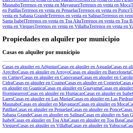
Maunabo
Terrenos en venta en Mayaguez
Terrenos en venta en Moca
T
en Patillas
Terrenos en venta en Penuelas
Terrenos en venta en Ponce
T
venta en Sabana Grande
Terrenos en venta en Salinas
Terrenos en ven
Santa Isabel
Terrenos en venta en Toa Alta
Terrenos en venta en Toa B
venta en Vieques
Terrenos en venta en Villalba
Terrenos en venta en 
Propiedades en alquiler por municipio
Casas en alquiler por municipio
Casas en alquiler en Adjuntas
Casas en alquiler en Aguada
Casas en al
Arecibo
Casas en alquiler en Arroyo
Casas en alquiler en Barceloneta
C
en Camuy
Casas en alquiler en Canovanas
Casas en alquiler en Caroli
Cidra
Casas en alquiler en Coamo
Casas en alquiler en Comerio
Casas 
en alquiler en Guanica
Casas en alquiler en Guayama
Casas en alquile
Hormigueros
Casas en alquiler en Humacao
Casas en alquiler en Isabe
Lares
Casas en alquiler en Las Marias
Casas en alquiler en Las Piedras
Maunabo
Casas en alquiler en Mayaguez
Casas en alquiler en Moca
Ca
Patillas
Casas en alquiler en Penuelas
Casas en alquiler en Ponce
Casas 
Sabana Grande
Casas en alquiler en Salinas
Casas en alquiler en San
Isabel
Casas en alquiler en Toa Alta
Casas en alquiler en Toa Baja
Casas
Vieques
Casas en alquiler en Villalba
Casas en alquiler en Yabucoa
Casa