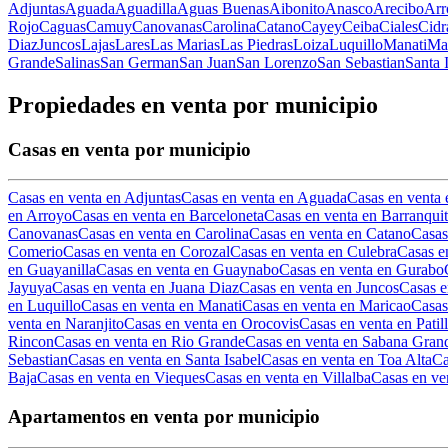
Adjuntas
Aguada
Aguadilla
Aguas Buenas
Aibonito
Anasco
Arecibo
Arr
Rojo
Caguas
Camuy
Canovanas
Carolina
Catano
Cayey
Ceiba
Ciales
Cidr
Diaz
Juncos
Lajas
Lares
Las Marias
Las Piedras
Loiza
Luquillo
Manati
Ma
Grande
Salinas
San German
San Juan
San Lorenzo
San Sebastian
Santa 
Propiedades en venta por municipio
Casas en venta por municipio
Casas en venta en Adjuntas
Casas en venta en Aguada
Casas en venta 
en Arroyo
Casas en venta en Barceloneta
Casas en venta en Barranquit
Canovanas
Casas en venta en Carolina
Casas en venta en Catano
Casas
Comerio
Casas en venta en Corozal
Casas en venta en Culebra
Casas e
en Guayanilla
Casas en venta en Guaynabo
Casas en venta en Gurabo
Jayuya
Casas en venta en Juana Diaz
Casas en venta en Juncos
Casas e
en Luquillo
Casas en venta en Manati
Casas en venta en Maricao
Casas
venta en Naranjito
Casas en venta en Orocovis
Casas en venta en Patil
Rincon
Casas en venta en Rio Grande
Casas en venta en Sabana Gran
Sebastian
Casas en venta en Santa Isabel
Casas en venta en Toa Alta
Ca
Baja
Casas en venta en Vieques
Casas en venta en Villalba
Casas en ve
Apartamentos en venta por municipio