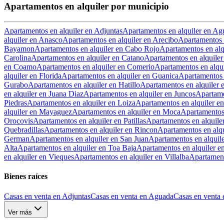
Apartamentos en alquiler por municipio
Apartamentos en alquiler en Adjuntas
Apartamentos en alquiler en Ag
alquiler en Anasco
Apartamentos en alquiler en Arecibo
Apartamentos 
Bayamon
Apartamentos en alquiler en Cabo Rojo
Apartamentos en alq
Carolina
Apartamentos en alquiler en Catano
Apartamentos en alquile
en Coamo
Apartamentos en alquiler en Comerio
Apartamentos en alqui
alquiler en Florida
Apartamentos en alquiler en Guanica
Apartamentos 
Gurabo
Apartamentos en alquiler en Hatillo
Apartamentos en alquiler
en alquiler en Juana Diaz
Apartamentos en alquiler en Juncos
Apartame
Piedras
Apartamentos en alquiler en Loiza
Apartamentos en alquiler en
alquiler en Mayaguez
Apartamentos en alquiler en Moca
Apartamentos 
Orocovis
Apartamentos en alquiler en Patillas
Apartamentos en alquile
Quebradillas
Apartamentos en alquiler en Rincon
Apartamentos en alq
German
Apartamentos en alquiler en San Juan
Apartamentos en alquil
Alta
Apartamentos en alquiler en Toa Baja
Apartamentos en alquiler en
en alquiler en Vieques
Apartamentos en alquiler en Villalba
Apartament
Bienes raíces
Casas en venta en Adjuntas
Casas en venta en Aguada
Casas en venta 
Ver más