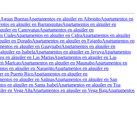
n Aguas Buenas
Apartamentos en alquiler en Aibonito
Apartamentos en
ntos en alquiler en Barranquitas
Apartamentos en alquiler en
lquiler en Canovanas
Apartamentos en alquiler en
en Ciales
Apartamentos en alquiler en Cidra
Apartamentos en alquiler
quiler en Dorado
Apartamentos en alquiler en Fajardo
Apartamentos en
mentos en alquiler en Guaynabo
Apartamentos en alquiler en
lquiler en Isabela
Apartamentos en alquiler en Jayuya
Apartamentos
s en alquiler en Las Marias
Apartamentos en alquiler en Las
 en Maricao
Apartamentos en alquiler en Maunabo
Apartamentos en
tos en alquiler en Naranjito
Apartamentos en alquiler en
er en Puerto Rico
Apartamentos en alquiler en
entos en alquiler en Salinas
Apartamentos en alquiler en San
os en alquiler en Santa Isabel
Apartamentos en alquiler en Toa
iler en Vega Alta
Apartamentos en alquiler en Vega Baja
Apartamentos