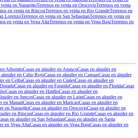
 venta en Naranjito
Terrenos en venta en Orocovis
Terrenos en venta
nos en venta en Rincon
Terrenos en venta en Rio Grande
Terrenos en
San Lorenzo
Terrenos en venta en San Sebastian
Terrenos en venta en
nos en venta en Vega Alta
Terrenos en venta en Vega Baja
Terrenos en
 en Aibonito
Casas en alquiler en Anasco
Casas en alquiler en
 alquiler en Cabo Rojo
Casas en alquiler en Caguas
Casas en alquiler
ler en Ceiba
Casas en alquiler en Ciales
Casas en alquiler en
 Dorado
Casas en alquiler en Fajardo
Casas en alquiler en Florida
Casas
abo
Casas en alquiler en Hatillo
Casas en alquiler en
lquiler en Juncos
Casas en alquiler en Lajas
Casas en alquiler en
er en Manati
Casas en alquiler en Maricao
Casas en alquiler en
er en Naranjito
Casas en alquiler en Orocovis
Casas en alquiler en
quiler en Rincon
Casas en alquiler en Rio Grande
Casas en alquiler en
asas en alquiler en San Sebastian
Casas en alquiler en Santa
er en Vega Alta
Casas en alquiler en Vega Baja
Casas en alquiler en