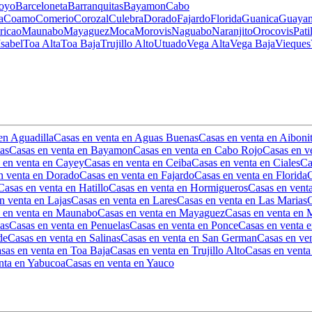
oyo
Barceloneta
Barranquitas
Bayamon
Cabo
a
Coamo
Comerio
Corozal
Culebra
Dorado
Fajardo
Florida
Guanica
Guaya
ricao
Maunabo
Mayaguez
Moca
Morovis
Naguabo
Naranjito
Orocovis
Pati
Isabel
Toa Alta
Toa Baja
Trujillo Alto
Utuado
Vega Alta
Vega Baja
Vieques
en Aguadilla
Casas en venta en Aguas Buenas
Casas en venta en Aiboni
as
Casas en venta en Bayamon
Casas en venta en Cabo Rojo
Casas en v
 en venta en Cayey
Casas en venta en Ceiba
Casas en venta en Ciales
Ca
n venta en Dorado
Casas en venta en Fajardo
Casas en venta en Florida
C
Casas en venta en Hatillo
Casas en venta en Hormigueros
Casas en ven
n venta en Lajas
Casas en venta en Lares
Casas en venta en Las Marias
C
 en venta en Maunabo
Casas en venta en Mayaguez
Casas en venta en
las
Casas en venta en Penuelas
Casas en venta en Ponce
Casas en venta e
de
Casas en venta en Salinas
Casas en venta en San German
Casas en ve
sas en venta en Toa Baja
Casas en venta en Trujillo Alto
Casas en venta
nta en Yabucoa
Casas en venta en Yauco