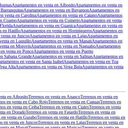
Buenas
Apartamentos en venta en Aibonito
Apartamentos en venta en
 Barranquitas
Apartamentos en venta en Bayamon
Apartamentos en
n venta en Carolina
Apartamentos en venta en Catano
Apartamentos
 en Coamo
Apartamentos en venta en Comerio
Apartamentos en venta
Florida
Apartamentos en venta en Guanica
Apartamentos en venta en
 en Hatillo
Apartamentos en venta en Hormigueros
Apartamentos en
 venta en Juncos
Apartamentos en venta en Lajas
Apartamentos en
venta en Luquillo
Apartamentos en venta en Manati
Apartamentos en
venta en Morovis
Apartamentos en venta en Naguabo
Apartamentos
en venta en Ponce
Apartamentos en venta en Puerto
en Sabana Grande
Apartamentos en venta en Salinas
Apartamentos en
rtamentos en venta en Santa Isabel
Apartamentos en venta en Toa
ega Alta
Apartamentos en venta en Vega Baja
Apartamentos en venta
enta en Aibonito
Terrenos en venta en Anasco
Terrenos en venta en
nos en venta en Cabo Rojo
Terrenos en venta en Caguas
Terrenos en
nos en venta en Ceiba
Terrenos en venta en Ciales
Terrenos en venta
enta en Dorado
Terrenos en venta en Fajardo
Terrenos en venta en
s en venta en Gurabo
Terrenos en venta en Hatillo
Terrenos en venta en
os en venta en Juncos
Terrenos en venta en Lajas
Terrenos en venta en
venta en Manati
Terrenos en venta en Maricao
Terrenos en venta en