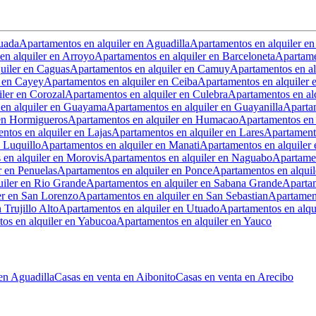
uada
Apartamentos en alquiler en Aguadilla
Apartamentos en alquiler e
en alquiler en Arroyo
Apartamentos en alquiler en Barceloneta
Apartame
uiler en Caguas
Apartamentos en alquiler en Camuy
Apartamentos en a
r en Cayey
Apartamentos en alquiler en Ceiba
Apartamentos en alquiler 
ler en Corozal
Apartamentos en alquiler en Culebra
Apartamentos en al
en alquiler en Guayama
Apartamentos en alquiler en Guayanilla
Aparta
 en Hormigueros
Apartamentos en alquiler en Humacao
Apartamentos en a
ntos en alquiler en Lajas
Apartamentos en alquiler en Lares
Apartamento
 Luquillo
Apartamentos en alquiler en Manati
Apartamentos en alquiler
en alquiler en Morovis
Apartamentos en alquiler en Naguabo
Apartamen
r en Penuelas
Apartamentos en alquiler en Ponce
Apartamentos en alquil
uiler en Rio Grande
Apartamentos en alquiler en Sabana Grande
Apartam
er en San Lorenzo
Apartamentos en alquiler en San Sebastian
Apartament
 Trujillo Alto
Apartamentos en alquiler en Utuado
Apartamentos en alqu
os en alquiler en Yabucoa
Apartamentos en alquiler en Yauco
en Aguadilla
Casas en venta en Aibonito
Casas en venta en Arecibo