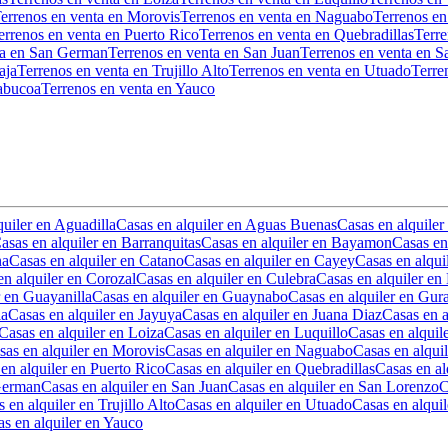
errenos en venta en Morovis
Terrenos en venta en Naguabo
Terrenos en
errenos en venta en Puerto Rico
Terrenos en venta en Quebradillas
Terre
ta en San German
Terrenos en venta en San Juan
Terrenos en venta en 
aja
Terrenos en venta en Trujillo Alto
Terrenos en venta en Utuado
Terre
Yabucoa
Terrenos en venta en Yauco
quiler en Aguadilla
Casas en alquiler en Aguas Buenas
Casas en alquiler
asas en alquiler en Barranquitas
Casas en alquiler en Bayamon
Casas en
na
Casas en alquiler en Catano
Casas en alquiler en Cayey
Casas en alqui
en alquiler en Corozal
Casas en alquiler en Culebra
Casas en alquiler en
r en Guayanilla
Casas en alquiler en Guaynabo
Casas en alquiler en Gur
la
Casas en alquiler en Jayuya
Casas en alquiler en Juana Diaz
Casas en a
Casas en alquiler en Loiza
Casas en alquiler en Luquillo
Casas en alquil
sas en alquiler en Morovis
Casas en alquiler en Naguabo
Casas en alquil
en alquiler en Puerto Rico
Casas en alquiler en Quebradillas
Casas en al
 German
Casas en alquiler en San Juan
Casas en alquiler en San Lorenzo
C
 en alquiler en Trujillo Alto
Casas en alquiler en Utuado
Casas en alquil
s en alquiler en Yauco