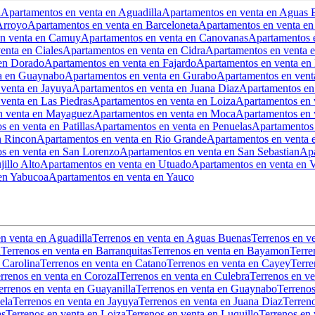
a
Apartamentos en venta en Aguadilla
Apartamentos en venta en Aguas 
Arroyo
Apartamentos en venta en Barceloneta
Apartamentos en venta en
en venta en Camuy
Apartamentos en venta en Canovanas
Apartamentos e
enta en Ciales
Apartamentos en venta en Cidra
Apartamentos en venta
 en Dorado
Apartamentos en venta en Fajardo
Apartamentos en venta en 
a en Guaynabo
Apartamentos en venta en Gurabo
Apartamentos en venta
venta en Jayuya
Apartamentos en venta en Juana Diaz
Apartamentos en
venta en Las Piedras
Apartamentos en venta en Loiza
Apartamentos en 
n venta en Mayaguez
Apartamentos en venta en Moca
Apartamentos en 
 en venta en Patillas
Apartamentos en venta en Penuelas
Apartamentos 
n Rincon
Apartamentos en venta en Rio Grande
Apartamentos en venta 
s en venta en San Lorenzo
Apartamentos en venta en San Sebastian
Apa
illo Alto
Apartamentos en venta en Utuado
Apartamentos en venta en V
en Yabucoa
Apartamentos en venta en Yauco
en venta en Aguadilla
Terrenos en venta en Aguas Buenas
Terrenos en v
a
Terrenos en venta en Barranquitas
Terrenos en venta en Bayamon
Terre
 Carolina
Terrenos en venta en Catano
Terrenos en venta en Cayey
Terre
rrenos en venta en Corozal
Terrenos en venta en Culebra
Terrenos en v
errenos en venta en Guayanilla
Terrenos en venta en Guaynabo
Terreno
ela
Terrenos en venta en Jayuya
Terrenos en venta en Juana Diaz
Terren
as
Terrenos en venta en Loiza
Terrenos en venta en Luquillo
Terrenos en 