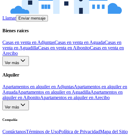
Llamar
Enviar mensaje
Bienes raíces
Casas en venta en Adjuntas
Casas en venta en Aguada
Casas en
venta en Aguadilla
Casas en venta en Aibonito
Casas en venta en
Arecibo
Ver más
Alquiler
Apartamentos en alquiler en Adjuntas
Apartamentos en alquiler en
Aguada
Apartamentos en alquiler en Aguadilla
Apartamentos en
alquiler en Aibonito
Apartamentos en alquiler en Arecibo
Ver más
Compañía
Contáctanos
Términos de Uso
Política de Privacidad
Mapa del Sitio