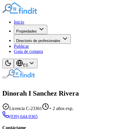
Inicio
Propiedades
Directorio de profesionales
Publicar
Guía de compra
ES
Dinorah I
Sanchez Rivera
Licencia
C
-
23361
+
2
años exp.
(939) 644-9365
Contáctame