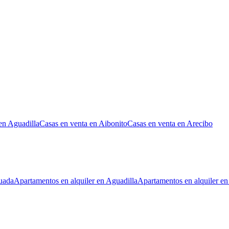
en Aguadilla
Casas en venta en Aibonito
Casas en venta en Arecibo
uada
Apartamentos en alquiler en Aguadilla
Apartamentos en alquiler en