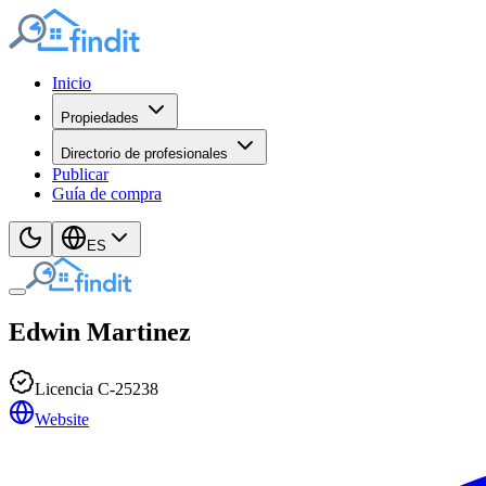
Inicio
Propiedades
Directorio de profesionales
Publicar
Guía de compra
ES
Edwin
Martinez
Licencia
C
-
25238
Website