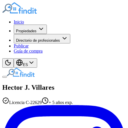
Inicio
Propiedades
Directorio de profesionales
Publicar
Guía de compra
ES
Hector J.
Villares
Licencia
C
-
22629
+
5
años exp.