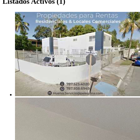
Listados Activos
(
1
)