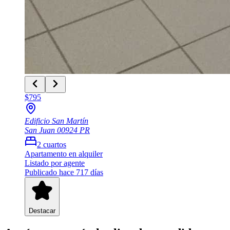
$795
Edificio San Martín
San Juan
00924
PR
2
cuartos
Apartamento
en alquiler
Listado por agente
Publicado hace 717 días
Destacar