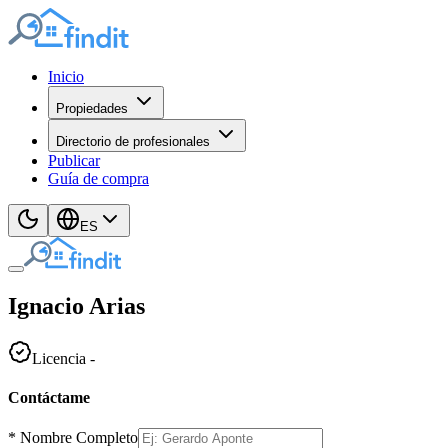
Inicio
Propiedades
Directorio de profesionales
Publicar
Guía de compra
ES
Ignacio
Arias
Licencia
-
Contáctame
*
Nombre Completo