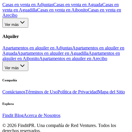
Casas en venta en Adjuntas
Casas en venta en Aguada
Casas en
venta en Aguadilla
Casas en venta en Aibonito
Casas en venta en
Arecibo
Ver más
Alquiler
Apartamentos en alquiler en Adjuntas
Apartamentos en alquiler en
Aguada
Apartamentos en alquiler en Aguadilla
Apartamentos en
alquiler en Aibonito
Apartamentos en alquiler en Arecibo
Ver más
Compañía
Contáctanos
Términos de Uso
Política de Privacidad
Mapa del Sitio
Explora
Findit Blog
Acerca de Nosotros
©
2026
FinditPR. Una compañía de Red Ventures. Todos los
derechos reservados.