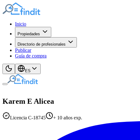
Inicio
Propiedades
Directorio de profesionales
Publicar
Guía de compra
ES
Karem E
Alicea
Licencia
C
-
18745
+
10
años exp.