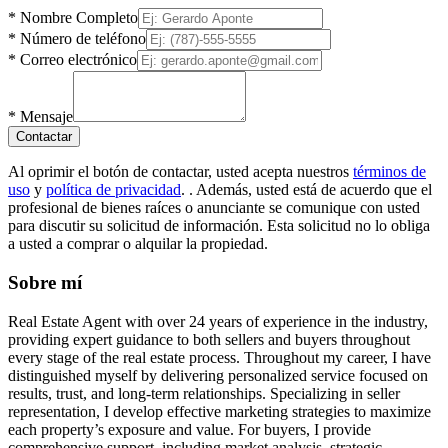
*
Nombre Completo
*
Número de teléfono
*
Correo electrónico
*
Mensaje
Contactar
Al oprimir el botón de contactar, usted acepta nuestros
términos de
uso
y
política de privacidad
.
. Además, usted está de acuerdo que el
profesional de bienes raíces o anunciante se comunique con usted
para discutir su solicitud de información. Esta solicitud no lo obliga
a usted a comprar o alquilar la propiedad.
Sobre mí
Real Estate Agent with over 24 years of experience in the industry,
providing expert guidance to both sellers and buyers throughout
every stage of the real estate process. Throughout my career, I have
distinguished myself by delivering personalized service focused on
results, trust, and long-term relationships. Specializing in seller
representation, I develop effective marketing strategies to maximize
each property’s exposure and value. For buyers, I provide
comprehensive support, including market analysis, strategic