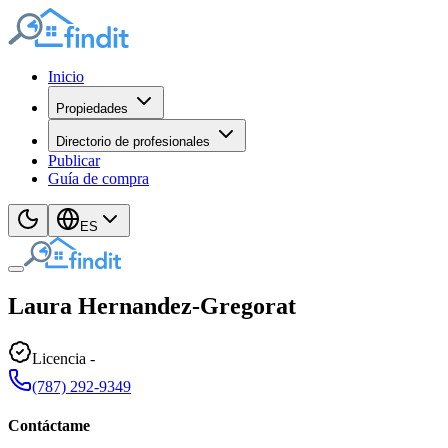
Inicio
Propiedades
Directorio de profesionales
Publicar
Guía de compra
ES
Laura
Hernandez-Gregorat
Licencia
-
(787) 292-9349
Contáctame