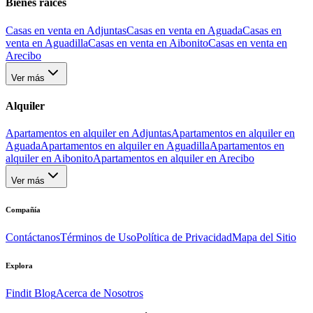
Bienes raíces
Casas en venta en Adjuntas
Casas en venta en Aguada
Casas en
venta en Aguadilla
Casas en venta en Aibonito
Casas en venta en
Arecibo
Ver más
Alquiler
Apartamentos en alquiler en Adjuntas
Apartamentos en alquiler en
Aguada
Apartamentos en alquiler en Aguadilla
Apartamentos en
alquiler en Aibonito
Apartamentos en alquiler en Arecibo
Ver más
Compañía
Contáctanos
Términos de Uso
Política de Privacidad
Mapa del Sitio
Explora
Findit Blog
Acerca de Nosotros