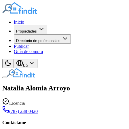
Inicio
Propiedades
Directorio de profesionales
Publicar
Guía de compra
ES
Natalia
Alomia Arroyo
Licencia
-
(787) 238-0420
Contáctame