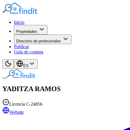
Inicio
Propiedades
Directorio de profesionales
Publicar
Guía de compra
ES
YADITZA
RAMOS
Licencia
C
-
24856
Website