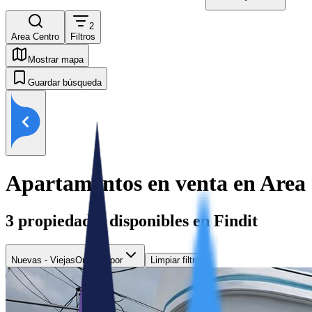
2
Area Centro
Filtros
Mostrar mapa
Guardar búsqueda
Apartamentos en venta en Area
3
propiedades disponibles en Findit
Nuevas - Viejas
Ordenar por
Limpiar filtros