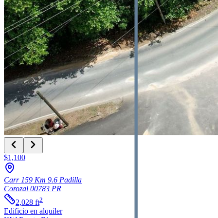
$1,100
Carr 159 Km 9.6 Padilla
Corozal
00783
PR
2
2,028
ft
Edificio
en alquiler