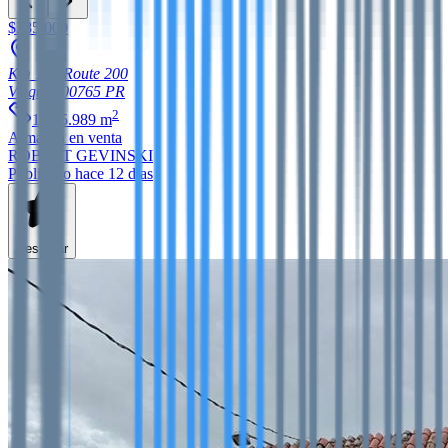
$385,000
Km 1.6, Route 200
Vieques
00765
PR
2
1,265.989
m
Almacén
en venta
ROBERT GEVINSKI
Publicado hace 12 días
Destacar