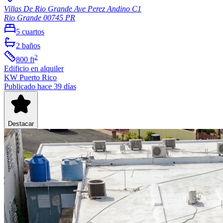
Villas De Rio Grande Ave Perez Andino C1
Rio Grande
00745
PR
5
cuartos
2
baños
2
800
ft
Edificio
en alquiler
KW Puerto Rico
Publicado hace 39 días
Destacar