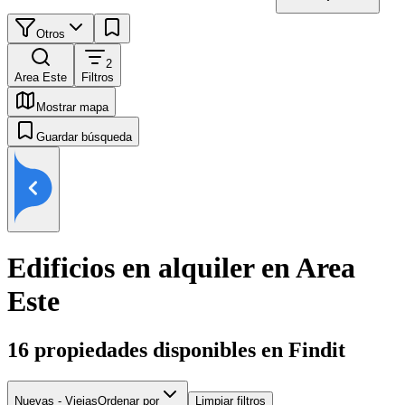
Otros
2
Area Este
Filtros
Mostrar mapa
Guardar búsqueda
Edificios en alquiler en Area
Este
16
propiedades disponibles en Findit
Nuevas - Viejas
Ordenar por
Limpiar filtros