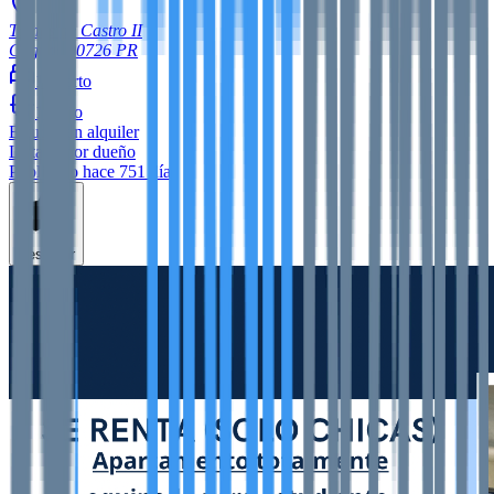
Tomás de Castro II
Caguas
00726
PR
1
cuarto
1
baño
Estudio
en alquiler
Listado por dueño
Publicado hace 751 días
Destacar