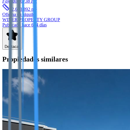
Fajardo
00738
PR
2
32,673.892
m
Oficina
en alquiler
WINER PROPERTY GROUP
Publicado hace 644 días
Destacar
Propiedades similares