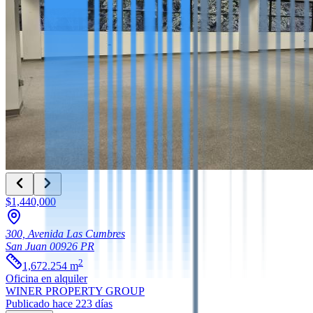
$1,440,000
300, Avenida Las Cumbres
San Juan
00926
PR
2
1,672.254
m
Oficina
en alquiler
WINER PROPERTY GROUP
Publicado hace 223 días