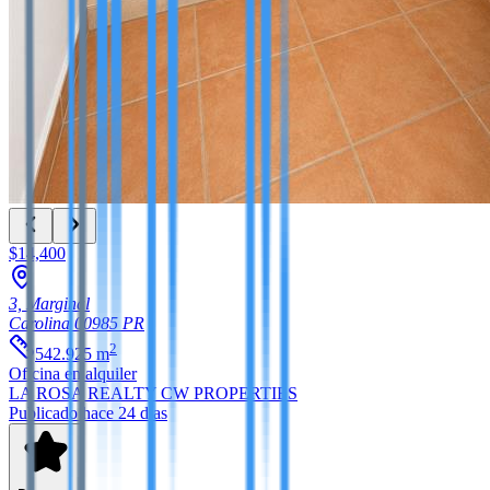
$14,400
3, Marginal
Carolina
00985
PR
2
542.925
m
Oficina
en alquiler
LA ROSA REALTY CW PROPERTIES
Publicado hace 24 días