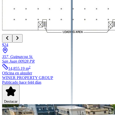
$24
357, Guipuzcoa St.
San Juan
00928
PR
2
14,855.19
m
Oficina
en alquiler
WINER PROPERTY GROUP
Publicado hace 644 días
Destacar