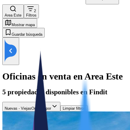
2
Area Este
Filtros
Mostrar mapa
Guardar búsqueda
Oficinas en venta en Area Este
5
propiedades disponibles en Findit
Nuevas - Viejas
Ordenar por
Limpiar filtros