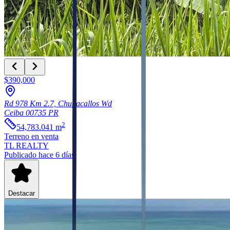
$390,000
Rd 978 Km 2.7, Chupacallos Wd
Ceiba
00735
PR
2
54,783.041
m
Terreno
en venta
TL REALTY
Publicado hace 6 días
Destacar