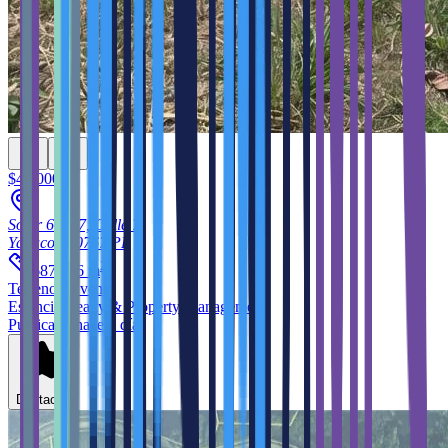
$45,000
Solar 67, 67, Calle 7
Yabucoa
00767
PR
2
687.966
m
Terreno
en venta
Estencia Realty & Property Management
Publicado hace 5 días
Destacar