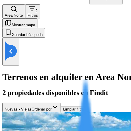
2
Area Norte
Filtros
Mostrar mapa
Guardar búsqueda
Terrenos en alquiler en Area No
2
propiedades disponibles en Findit
Nuevas - Viejas
Ordenar por
Limpiar filtros