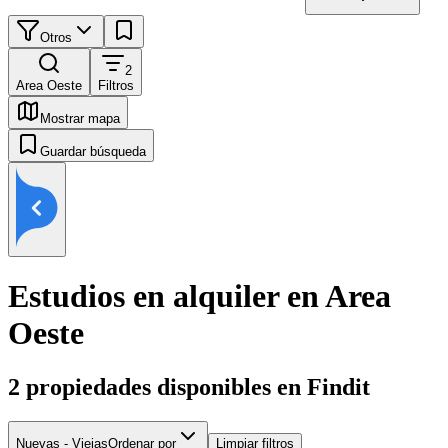
Otros
2
Area Oeste
Filtros
Mostrar mapa
Guardar búsqueda
Estudios en alquiler en Area
Oeste
2
propiedades disponibles en Findit
Nuevas - Viejas
Ordenar por
Limpiar filtros