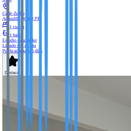
Calle Zafiro
Aguadilla
00603
PR
1
cuarto
1
baño
Estudio
en alquiler
Listado por dueño
Publicado hace 5 días
Destacar