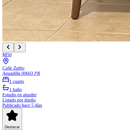
$850
Calle Zafiro
Aguadilla
00603
PR
1
cuarto
1
baño
Estudio
en alquiler
Listado por dueño
Publicado hace 5 días
Destacar