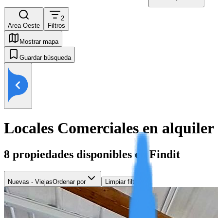
2
Area Oeste
Filtros
Mostrar mapa
Guardar búsqueda
Locales Comerciales en alquiler
8
propiedades disponibles en Findit
Nuevas - Viejas
Ordenar por
Limpiar filtros