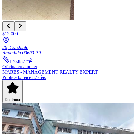
$12,000
26, Corchado
Aguadilla
00603
PR
2
176.887
m
Oficina
en alquiler
MARES - MANAGEMENT REALTY EXPERT
Publicado hace 87 días
Destacar