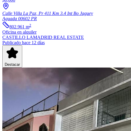
Calle Villa La Paz, Pr 411 Km 3.4 Int Bo Jaguey
Aguada
00602
PR
2
802.961
m
Oficina
en alquiler
CASTILLO LAMADRID REAL ESTATE
Publicado hace 12 días
Destacar