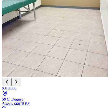
$310,000
58 C. Daguey
Anasco
00610
PR