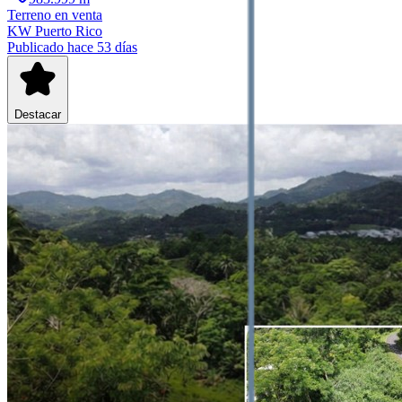
Terreno
en venta
KW Puerto Rico
Publicado hace 53 días
Destacar