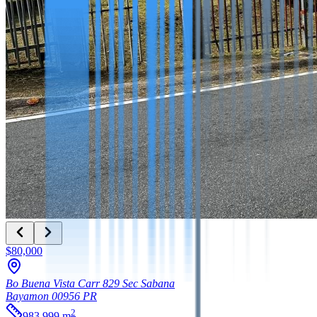
$80,000
Bo Buena Vista Carr 829 Sec Sabana
Bayamon
00956
PR
2
983.999
m