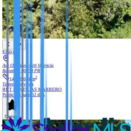
$350,000
Ave Orquidea Urb Valencia
Bayamon
00959
PR
2
14,678.674
m
Terreno
en venta
RUT PANTOJAS MARRERO
Publicado hace 52 días
Destacar