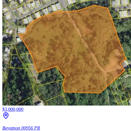
$3,000,000
Bayamon
00956
PR