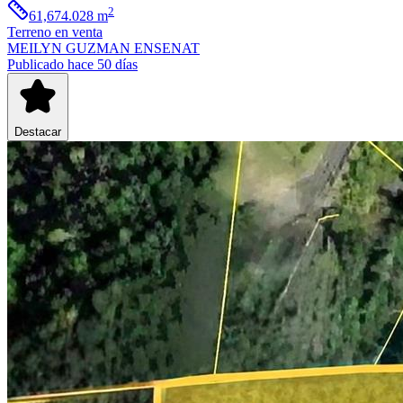
2
61,674.028
m
Terreno
en venta
MEILYN GUZMAN ENSENAT
Publicado hace 50 días
Destacar