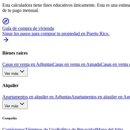
Esta calculadora tiene fines educativos únicamente. Esta es una estima
de tu pago mensual.
Guía de compra de vivienda
Sigue los pasos para comprar tu propiedad en Puerto Rico.
Bienes raíces
Casas en venta en Adjuntas
Casas en venta en Aguada
Casas en venta 
Ver más
Alquiler
Apartamentos en alquiler en Adjuntas
Apartamentos en alquiler en Ag
Ver más
Compañía
Contáctanos
Términos de Uso
Política de Privacidad
Mapa del Sitio