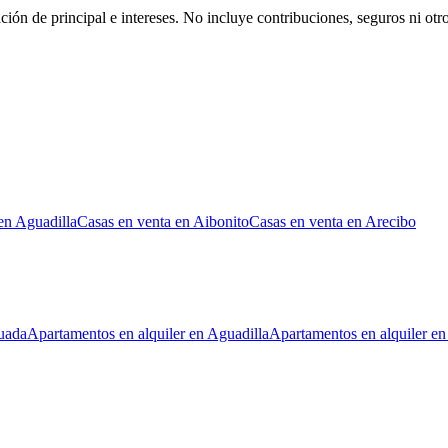
ción de principal e intereses. No incluye contribuciones, seguros ni ot
en Aguadilla
Casas en venta en Aibonito
Casas en venta en Arecibo
uada
Apartamentos en alquiler en Aguadilla
Apartamentos en alquiler en