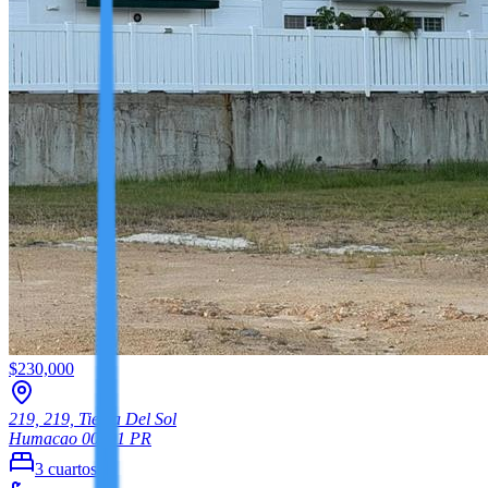
$230,000
219, 219, Tierra Del Sol
Humacao
00791
PR
3
cuartos