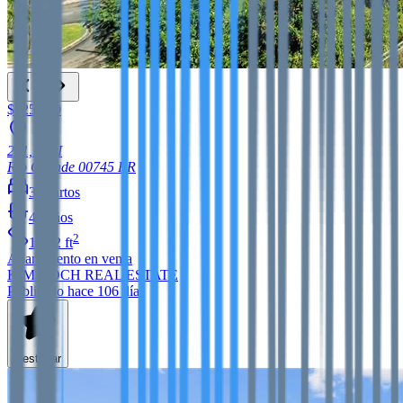
$525,000
201, 10, I
Rio Grande
00745
PR
3
cuartos
4
baños
2
1,852
ft
Apartamento
en venta
KIM KOCH REAL ESTATE
Publicado hace 106 días
Destacar