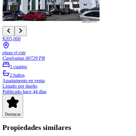
$205,000
plaza el este
Canóvanas
00729
PR
3
cuartos
2
baños
Apartamento
en venta
Listado por dueño
Publicado hace 44 días
Destacar
Propiedades similares