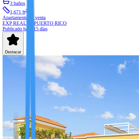
3
baños
2
1,671
ft
Apartamento
en venta
EXP REALTY PUERTO RICO
Publicado hace 15 días
Destacar