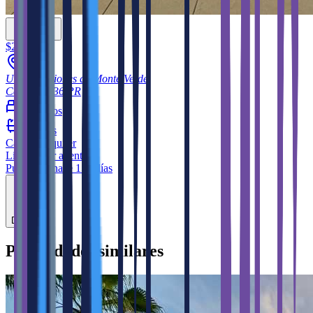
$2,500
Urb. Mansiones de Monte Verde
Cayey
00736
PR
4
cuartos
3
baños
Casa
en alquiler
Listado por agente
Publicado hace 153 días
Destacar
Propiedades similares