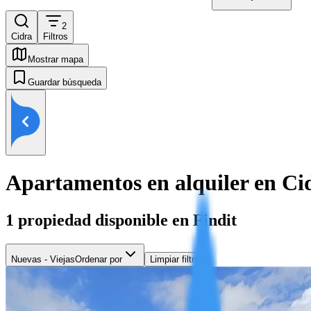
2
Cidra
Filtros
Mostrar mapa
Guardar búsqueda
Apartamentos en alquiler en Ci
1
propiedad disponible en Findit
Nuevas - Viejas
Ordenar por
Limpiar filtros