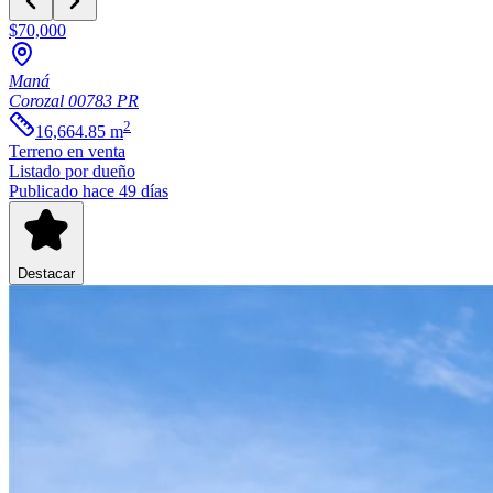
$70,000
Maná
Corozal
00783
PR
2
16,664.85
m
Terreno
en venta
Listado por dueño
Publicado hace 49 días
Destacar