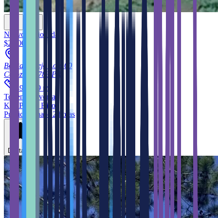
Nuevo
Opcionada
$27,000
Bo Palmarejo Lote 60
Corozal
00783
PR
2
499.999
m
Terreno
en venta
KW Puerto Rico
Publicado hace 2 horas
Destacar