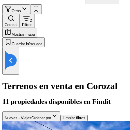
Otros
2
Corozal
Filtros
Mostrar mapa
Guardar búsqueda
Terrenos en venta en Corozal
11
propiedades disponibles en Findit
Nuevas - Viejas
Ordenar por
Limpiar filtros