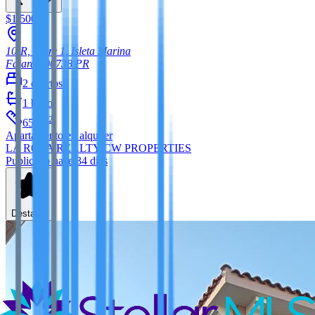
$1,500
10-R, Torre 1, Isleta Marina
Fajardo
00738
PR
2
cuartos
1
baño
2
658
ft
Apartamento
en alquiler
LA ROSA REALTY CW PROPERTIES
Publicado hace 34 días
Destacar