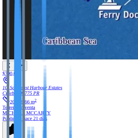
$700,000
10, Southeast Harbour Estates
Culebra
00775
PR
2
20,438.66
m
Terreno
en venta
MICHAEL MCCARTY
Publicado hace 21 días