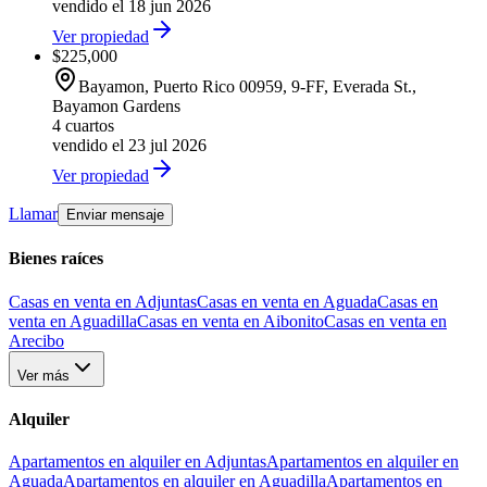
vendido el 18 jun 2026
Ver propiedad
$225,000
Bayamon
, Puerto Rico
00959
,
9-FF, Everada St.,
Bayamon Gardens
4 cuartos
vendido el 23 jul 2026
Ver propiedad
Llamar
Enviar mensaje
Bienes raíces
Casas en venta en Adjuntas
Casas en venta en Aguada
Casas en
venta en Aguadilla
Casas en venta en Aibonito
Casas en venta en
Arecibo
Ver más
Alquiler
Apartamentos en alquiler en Adjuntas
Apartamentos en alquiler en
Aguada
Apartamentos en alquiler en Aguadilla
Apartamentos en