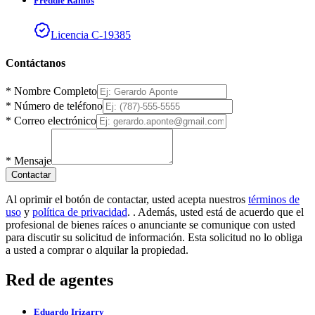
Freddie
Ramos
Licencia
C
-
19385
Contáctanos
*
Nombre Completo
*
Número de teléfono
*
Correo electrónico
*
Mensaje
Contactar
Al oprimir el botón de contactar, usted acepta nuestros
términos de
uso
y
política de privacidad
.
. Además, usted está de acuerdo que el
profesional de bienes raíces o anunciante se comunique con usted
para discutir su solicitud de información. Esta solicitud no lo obliga
a usted a comprar o alquilar la propiedad.
Red de agentes
Eduardo
Irizarry