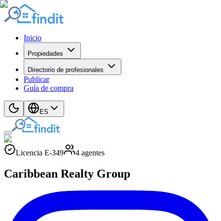
Inicio
Propiedades
Directorio de profesionales
Publicar
Guía de compra
ES
Licencia
E
-
349
4
agentes
Caribbean Realty Group