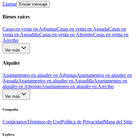
Llamar
Enviar mensaje
Bienes raíces
Casas en venta en Adjuntas
Casas en venta en Aguada
Casas en
venta en Aguadilla
Casas en venta en Aibonito
Casas en venta en
Arecibo
Ver más
Alquiler
Apartamentos en alquiler en Adjuntas
Apartamentos en alquiler en
Aguada
Apartamentos en alquiler en Aguadilla
Apartamentos en
alquiler en Aibonito
Apartamentos en alquiler en Arecibo
Ver más
Compañía
Contáctanos
Términos de Uso
Política de Privacidad
Mapa del Sitio
Explora