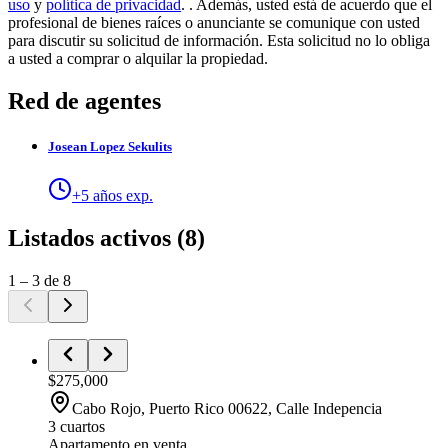
uso
y
política de privacidad
.
. Además, usted está de acuerdo que el
profesional de bienes raíces o anunciante se comunique con usted
para discutir su solicitud de información. Esta solicitud no lo obliga
a usted a comprar o alquilar la propiedad.
Red de agentes
Josean
Lopez Sekulits
+
5
años exp.
Listados activos
(
8
)
1
–
3
de
8
$275,000
Cabo Rojo
, Puerto Rico
00622
,
Calle Indepencia
3 cuartos
Apartamento
en venta