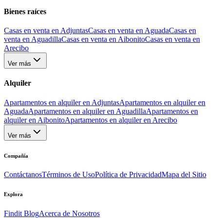
Bienes raíces
Casas en venta en Adjuntas
Casas en venta en Aguada
Casas en
venta en Aguadilla
Casas en venta en Aibonito
Casas en venta en
Arecibo
Ver más
Alquiler
Apartamentos en alquiler en Adjuntas
Apartamentos en alquiler en
Aguada
Apartamentos en alquiler en Aguadilla
Apartamentos en
alquiler en Aibonito
Apartamentos en alquiler en Arecibo
Ver más
Compañía
Contáctanos
Términos de Uso
Política de Privacidad
Mapa del Sitio
Explora
Findit Blog
Acerca de Nosotros