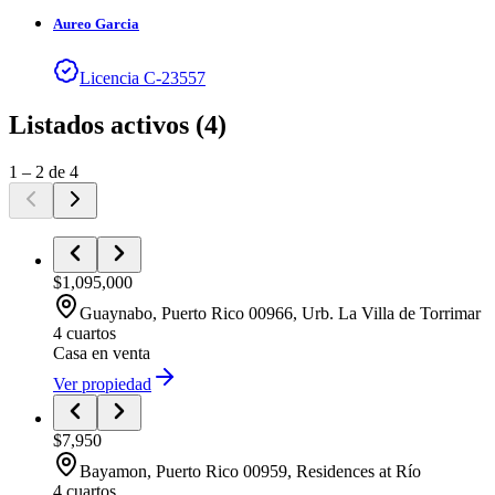
Aureo
Garcia
Licencia
C
-
23557
Listados activos
(
4
)
1
–
2
de
4
$1,095,000
Guaynabo
, Puerto Rico
00966
,
Urb. La Villa de Torrimar
4 cuartos
Casa
en venta
Ver propiedad
$7,950
Bayamon
, Puerto Rico
00959
,
Residences at Río
4 cuartos