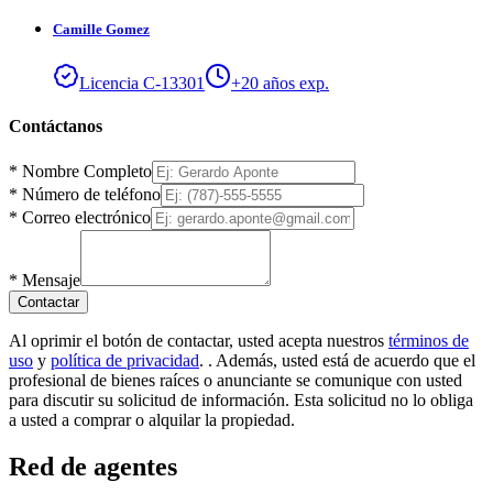
Camille
Gomez
Licencia
C
-
13301
+
20
años exp.
Contáctanos
*
Nombre Completo
*
Número de teléfono
*
Correo electrónico
*
Mensaje
Contactar
Al oprimir el botón de contactar, usted acepta nuestros
términos de
uso
y
política de privacidad
.
. Además, usted está de acuerdo que el
profesional de bienes raíces o anunciante se comunique con usted
para discutir su solicitud de información. Esta solicitud no lo obliga
a usted a comprar o alquilar la propiedad.
Red de agentes