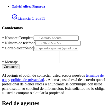
Gabriel
Alicea Figueroa
Licencia
C
-
26355
Contáctanos
*
Nombre Completo
*
Número de teléfono
*
Correo electrónico
*
Mensaje
Contactar
Al oprimir el botón de contactar, usted acepta nuestros
términos de
uso
y
política de privacidad
.
. Además, usted está de acuerdo que el
profesional de bienes raíces o anunciante se comunique con usted
para discutir su solicitud de información. Esta solicitud no lo obliga
a usted a comprar o alquilar la propiedad.
Red de agentes