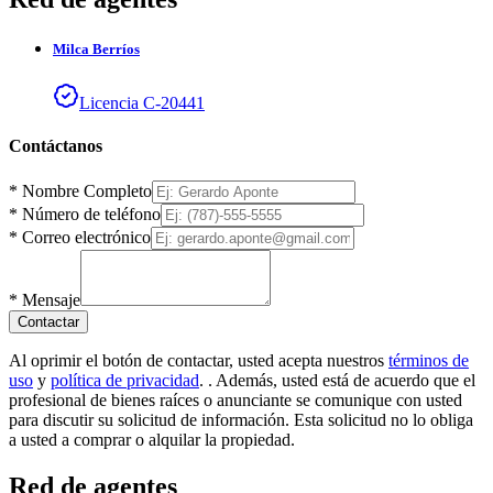
Milca
Berríos
Licencia
C
-
20441
Contáctanos
*
Nombre Completo
*
Número de teléfono
*
Correo electrónico
*
Mensaje
Contactar
Al oprimir el botón de contactar, usted acepta nuestros
términos de
uso
y
política de privacidad
.
. Además, usted está de acuerdo que el
profesional de bienes raíces o anunciante se comunique con usted
para discutir su solicitud de información. Esta solicitud no lo obliga
a usted a comprar o alquilar la propiedad.
Red de agentes