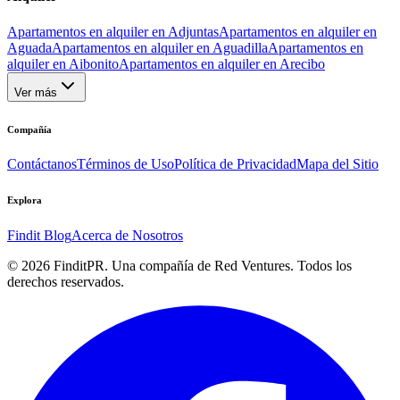
Apartamentos en alquiler en Adjuntas
Apartamentos en alquiler en
Aguada
Apartamentos en alquiler en Aguadilla
Apartamentos en
alquiler en Aibonito
Apartamentos en alquiler en Arecibo
Ver más
Compañía
Contáctanos
Términos de Uso
Política de Privacidad
Mapa del Sitio
Explora
Findit Blog
Acerca de Nosotros
©
2026
FinditPR. Una compañía de Red Ventures. Todos los
derechos reservados.