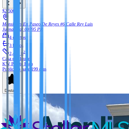
$2,500
Mansiones En Paseo De Reyes #6 Calle Rey Luis
Juana Diaz
00795
PR
4
cuartos
3
baños
2
2,400
ft
Casa
en alquiler
KW Puerto Rico
Publicado hace 199 días
Destacar