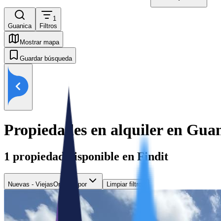
1
Guanica
Filtros
Mostrar mapa
Guardar búsqueda
Propiedades en alquiler en Gua
1
propiedad disponible en Findit
Nuevas - Viejas
Ordenar por
Limpiar filtros