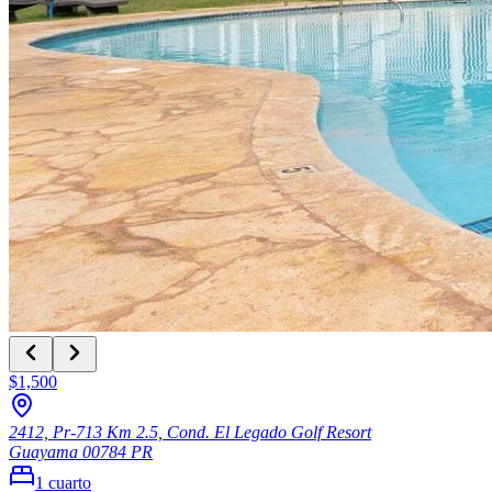
$1,500
2412, Pr-713 Km 2.5, Cond. El Legado Golf Resort
Guayama
00784
PR
1
cuarto