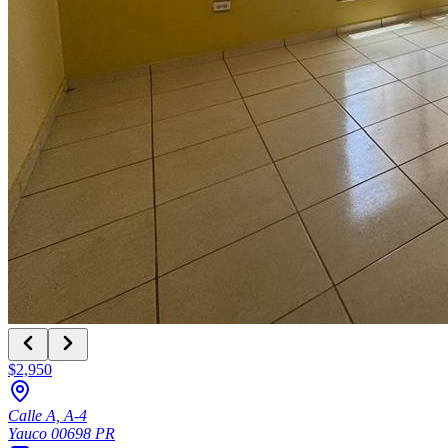
$2,950
Calle A, A-4
Yauco
00698
PR