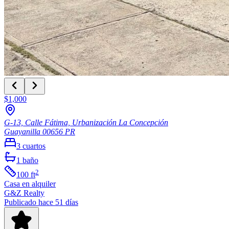
$1,000
G-13, Calle Fátima, Urbanización La Concepción
Guayanilla
00656
PR
3
cuartos
1
baño
2
100
ft
Casa
en alquiler
G&Z Realty
Publicado hace 51 días