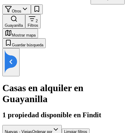
Otros
2
Guayanilla
Filtros
Mostrar mapa
Guardar búsqueda
Casas en alquiler en
Guayanilla
1
propiedad disponible en Findit
Nuevas - Viejas
Ordenar por
Limpiar filtros