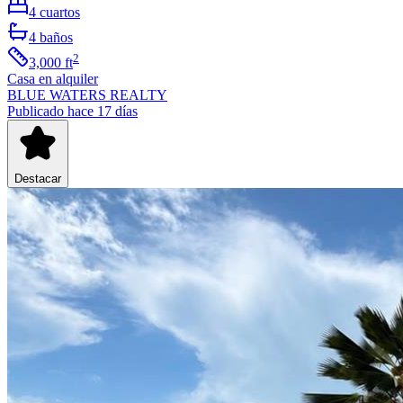
4
cuartos
4
baños
2
3,000
ft
Casa
en alquiler
BLUE WATERS REALTY
Publicado hace 17 días
Destacar