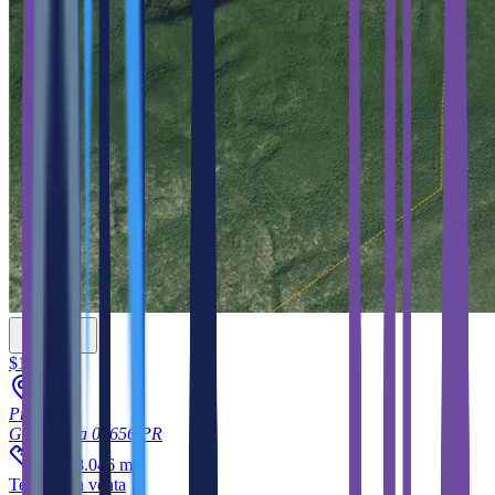
$110,000
Pr-335
Guayanilla
00656
PR
2
38,268.046
m
Terreno
en venta