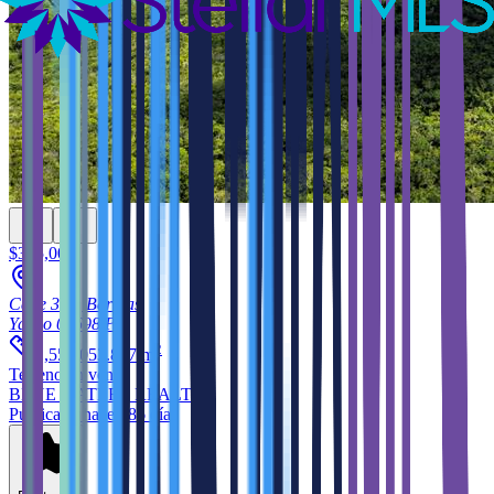
$345,000
Calle 335, Barinas
Yauco
00698
PR
2
1,553,053.877
m
Terreno
en venta
BLUE WATERS REALTY
Publicado hace 186 días