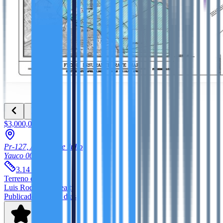
$3,000,000
Pr-127, Ave. 25 De Julio
Yauco
00698
PR
3.14
cuerdas
Terreno
en venta
Luis Rodriguez Realty
Publicado hace 70 días