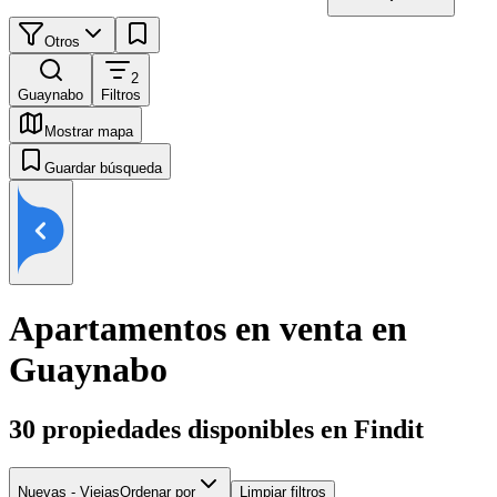
Otros
2
Guaynabo
Filtros
Mostrar mapa
Guardar búsqueda
Apartamentos en venta en
Guaynabo
30
propiedades disponibles en Findit
Nuevas - Viejas
Ordenar por
Limpiar filtros