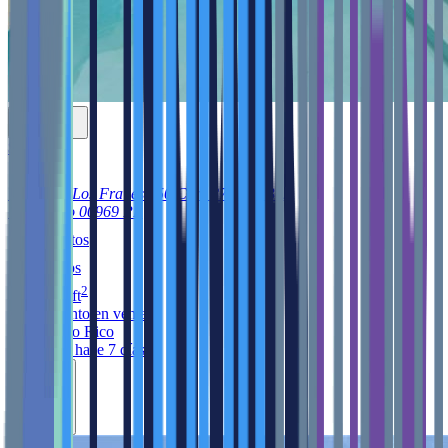
$300,000
Vistas De Los Frailes 150 Carr 873 Apt Ba2
Guaynabo
00969
PR
3
cuartos
2
baños
2
1,485
ft
Apartamento
en venta
KW Puerto Rico
Publicado hace 7 días
Destacar